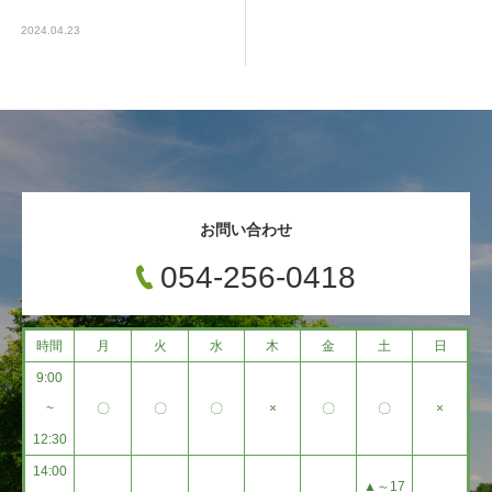
2024.04.23
お問い合わせ
054-256-0418
時間
月
火
水
木
金
土
日
9:00
~
〇
〇
〇
×
〇
〇
×
12:30
14:00
▲～17